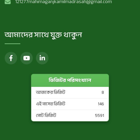
121277mahimaganjkamilmadrasah@gmail.com
আমাদের সাথে যুক্ত থাকুন
ভিজিটর পরিসংখ্যান
আজকের ভিজিট
8
এই মাসের ভিজিট
146
মোট ভিজিট
5591