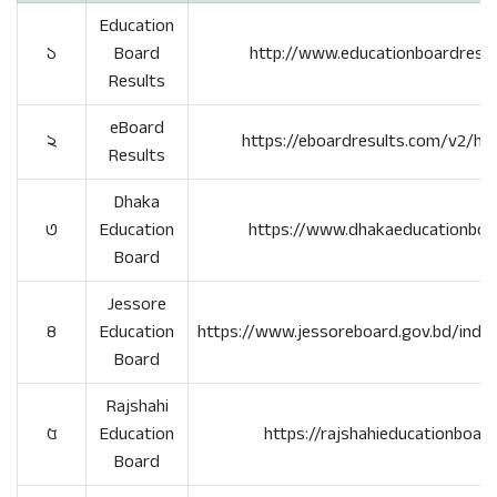
Education
১
Board
http://www.educationboardresul
Results
eBoard
২
https://eboardresults.com/v2/h
Results
Dhaka
৩
Education
https://www.dhakaeducationboa
Board
Jessore
৪
Education
https://www.jessoreboard.gov.bd/index
Board
Rajshahi
৫
Education
https://rajshahieducationboard
Board