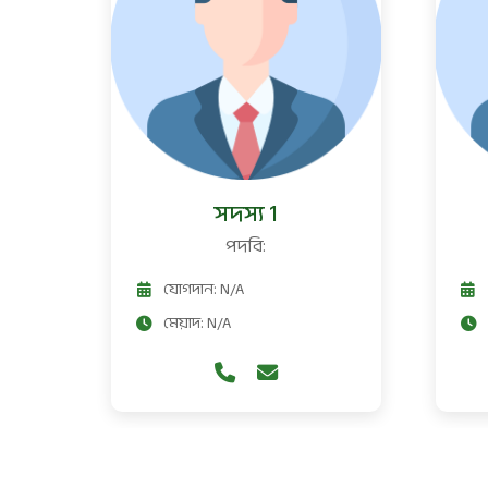
সদস্য 1
পদবি:
যোগদান: N/A
মেয়াদ: N/A