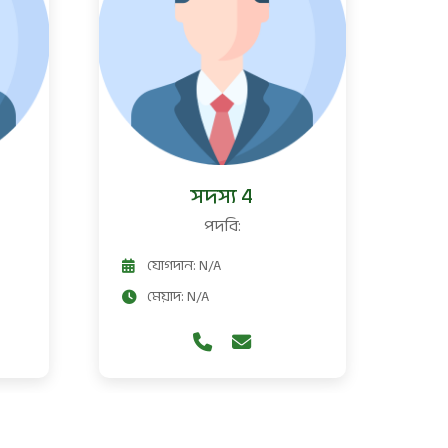
সদস্য 4
পদবি:
যোগদান: N/A
মেয়াদ: N/A