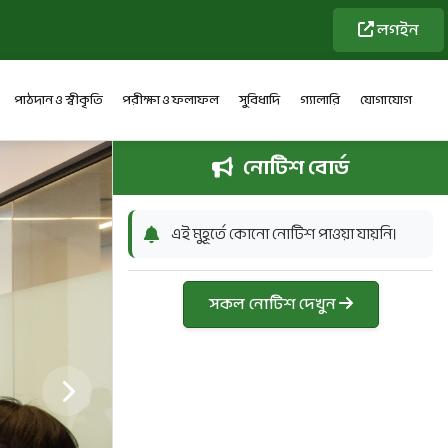
লগইন
পাঠদান ও স্বীকৃতি
পরীক্ষা ও ফলাফল
সুবিধাদি
গ্যালারি
যোগাযোগ
নোটিশ বোর্ড
এই মুহূর্তে কোনো নোটিশ পাওয়া যায়নি।
সকল নোটিশ দেখুন