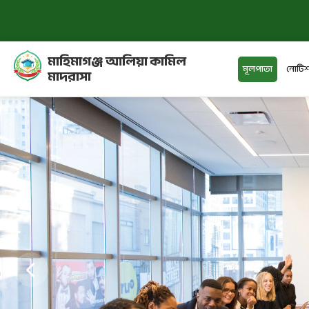
মাহিমাগঞ্জ আলিয়া কামিল
মূলপাতা
নোটিশ
মাদরাসা