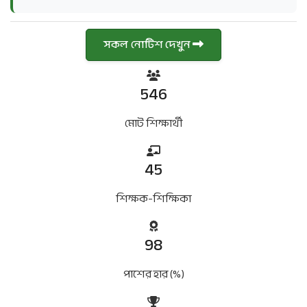
সকল নোটিশ দেখুন
610
মোট শিক্ষার্থী
45
শিক্ষক-শিক্ষিকা
98
পাশের হার (%)