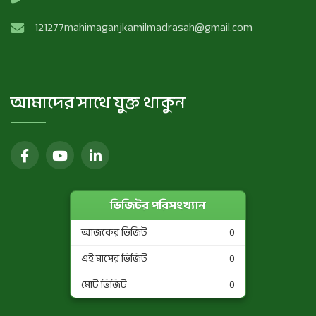
121277mahimaganjkamilmadrasah@gmail.com
আমাদের সাথে যুক্ত থাকুন
ভিজিটর পরিসংখ্যান
আজকের ভিজিট
0
এই মাসের ভিজিট
0
মোট ভিজিট
0